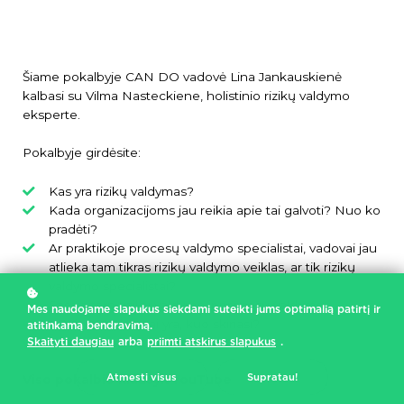
Šiame pokalbyje CAN DO vadovė Lina Jankauskienė
kalbasi su Vilma Nasteckiene, holistinio rizikų valdymo
eksperte.
Pokalbyje girdėsite:
Kas yra rizikų valdymas?
Kada organizacijoms jau reikia apie tai galvoti? Nuo ko
pradėti?
Ar praktikoje procesų valdymo specialistai, vadovai jau
atlieka tam tikras rizikų valdymo veiklas, ar tik rizikų
valdymo specialistai?
Sąsaja tarp rizikų valdymo ir procesų valdymo
Mes naudojame slapukus siekdami suteikti jums optimalią patirtį ir
KPI ir KRI - kas tai yra, kuo skiriasi?
atitinkamą bendravimą.
Skaityti daugiau
arba
priimti atskirus slapukus
.
Palinkėjimai klausytojams
Atmesti visus
Supratau!
Viso pokalbio klausyk YouTube