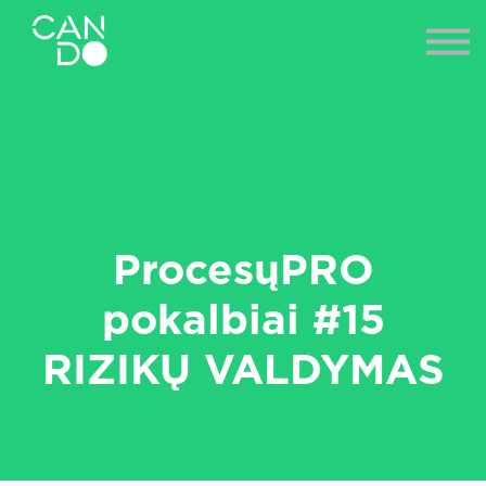
NAUJIENOS
ES PROJEKTAI
PRISIJUNGTI
ProcesųPRO
pokalbiai #15
RIZIKŲ VALDYMAS