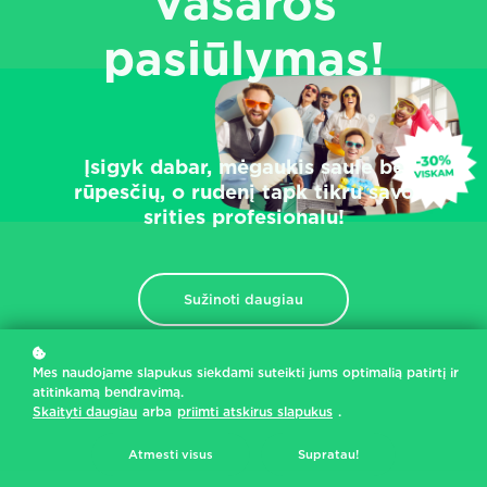
Vasaros
pasiūlymas!
Įsigyk dabar, mėgaukis saule be
rūpesčių, o rudenį tapk tikru savo
srities profesionalu!
Sužinoti daugiau
Mes naudojame slapukus siekdami suteikti jums optimalią patirtį ir
atitinkamą bendravimą.
Skaityti daugiau
arba
priimti atskirus slapukus
.
Atmesti visus
Supratau!