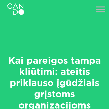
NAUJIENOS
ES PROJEKTAI
PRISIJUNGTI
Kai pareigos tampa
kliūtimi: ateitis
priklauso įgūdžiais
grįstoms
organizacijoms