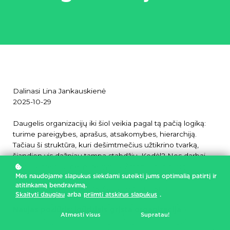
Dalinasi Lina Jankauskienė
2025-10-29
Daugelis organizacijų iki šiol veikia pagal tą pačią logiką:
turime pareigybes, aprašus, atsakomybes, hierarchiją.
Tačiau ši struktūra, kuri dešimtmečius užtikrino tvarką,
šiandien vis dažniau tampa stabdžiu. Kodėl? Nes darbai
keičiasi greičiau nei pareigybės. Žmonės turi daugiau
Mes naudojame slapukus siekdami suteikti jums optimalią patirtį ir
įgūdžių nei reikia jų pareigoms. O organizacijoms reikia ne
atitinkamą bendravimą.
pareigų vykdytojų, o lankščių sprendimų kūrėjų.
Skaityti daugiau
arba
priimti atskirus slapukus
.
Naujas požiūris: įgūdžiais grįsta organizacija
Atmesti visus
Supratau!