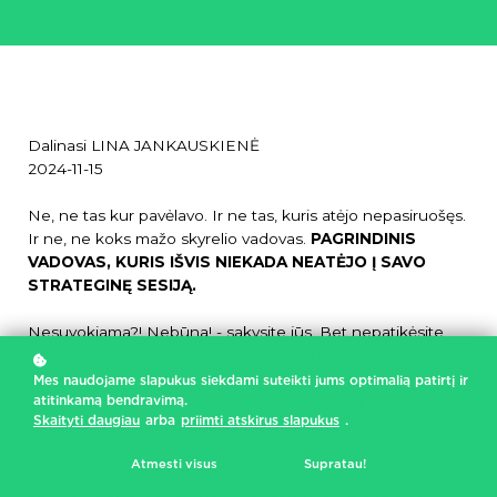
Dalinasi LINA JANKAUSKIENĖ
2024-11-15
Ne, ne tas kur pavėlavo. Ir ne tas, kuris atėjo nepasiruošęs.
Ir ne, ne koks mažo skyrelio vadovas.
PAGRINDINIS
VADOVAS, KURIS IŠVIS NIEKADA NEATĖJO Į SAVO
STRATEGINĘ SESIJĄ.
Nesuvokiama?! Nebūna! - sakysite jūs. Bet nepatikėsite,
kaip dažnai tai nutinka! Moderuoju daugybę strateginių
sesijų, ir su šia situacija kasmet susiduriu bent po keletą
Mes naudojame slapukus siekdami suteikti jums optimalią patirtį ir
atitinkamą bendravimą.
kartų. Geroje privačioje organizacijoje už tokį „bajerį“
Skaityti daugiau
arba
priimti atskirus slapukus
.
padalinio vadovo gali būti atvirai paklausta, ar jam dar
neatsibodo darbas šioje įmonėje. Pažinojau vadovų, kurie
Atmesti visus
Supratau!
atšaukdavo šeimos atostogas, paaiškėjus strateginės
sesijos datai (ar tai normalu, padiskutuosime kitą sykį).